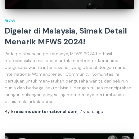
BLOG
Digelar di Malaysia, Simak Detail
Menarik MFWS 2024!
Pada pelaksanaan pertamanya, MFWS 2024 berhasil
merealisasikan misi besar untuk membentuk komunitas
pengusaha wanita internasional, yang dikenal dengan nama
International Womenpreneur Community. Komunitas ini
bertujuan untuk menyatukan pengusaha wanita dari seluruh
dunia dan berbagai sektor bisnis, dengan tujuan menciptakan
jaringan dukungan yang saling memperkaya pertumbuhan
bisnis melalui kolaborasi.
By
kreasimodeinternational.com
,
2 years
ago