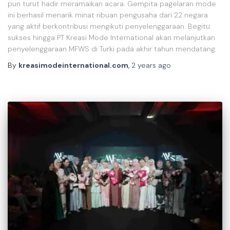
pun turut hadir meramaikan acara. Gempita pagelaran mode
ini berhasil menarik minat ribuan pengusaha dari 22 negara
yang aktif berkontribusi mengikuti penyelenggaraan. Begitu
sukses hingga PT Kreasi Mode International akan melanjutkan
penyelenggaraan MFWS di Turki pada akhir tahun mendatang.
By
kreasimodeinternational.com
,
2 years
ago