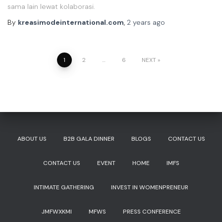
sama lain lewat kolaborasi.
By
kreasimodeinternational.com
,
2 years
ago
1
2
…
6
NEXT
ABOUT US
B2B GALA DINNER
BLOGS
CONTACT US
CONTACT US
EVENT
HOME
IMFS
INTIMATE GATHERING
INVEST IN WOMENPRENEUR
JMFWXKMI
MFWS
PRESS CONFERENCE