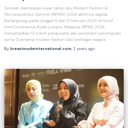
Setelah diantisipasi sejak tahun lalu, Modest Fashion &
Womenpreneur Summit (MFWS) 2024 akhirnya digelar.
Berlangsung pada tanggal 8 dan 9 Februari 2024 di Hotel
InterContinental, Kuala Lumpur, Malaysia, MFWS 2024
menampilkan 13 tokoh pengusaha dan pemimpin perempuan
serta 12 jenama modest fashion dari berbagai negara.
By
kreasimodeinternational.com
,
2 years
ago