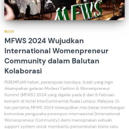
BLOG
MFWS 2024 Wujudkan
International Womenpreneur
Community dalam Balutan
Kolaborasi
PEREMPUAN hebat, perempuan berdaya. Itulah yang ingin
disampaikan gelaran Modest Fashion & Womenpreneur
Summit (MFWS) 2024 yang digelar pada 8 dan 9 Februari
kemarin di Hotel InterContinental, Kuala Lumpur, Malaysia. Di
hari pertama, MFWS 2024 mewujudkan misi besar membangun
komunitas pengusaha perempun internasional (International
Womenpreneur Community) demi menciptakan sebuah
support system untuk membantu pertumbuhan bisnis satu