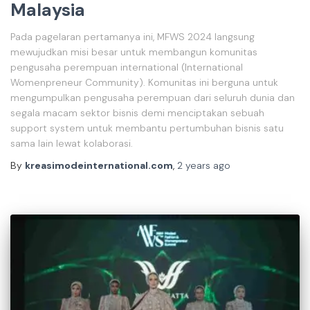
Malaysia
Pada pagelaran pertamanya ini, MFWS 2024 langsung
mewujudkan misi besar untuk membangun komunitas
pengusaha perempuan international (International
Womenpreneur Community). Komunitas ini berguna untuk
mengumpulkan pengusaha perempuan dari seluruh dunia dan
segala macam sektor bisnis demi menciptakan sebuah
support system untuk membantu pertumbuhan bisnis satu
sama lain lewat kolaborasi.
By
kreasimodeinternational.com
,
2 years
ago