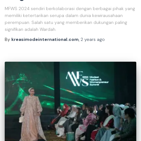
MFWS 2024 sendiri berkolaborasi dengan berbagai pihak yang
memiliki ketertarikan serupa dalam dunia kewirausahaan
perempuan. Salah satu yang memberikan dukungan paling
signifikan adalah Wardah.
By
kreasimodeinternational.com
,
2 years
ago