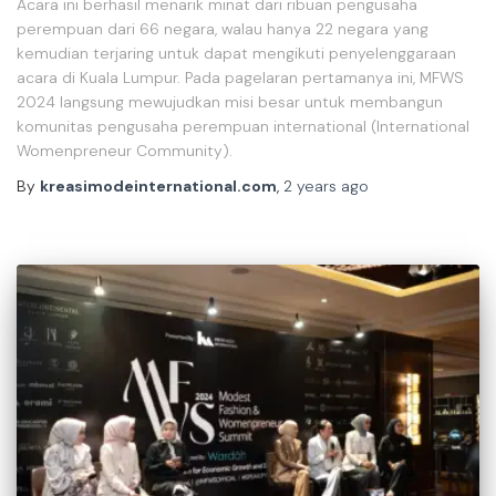
Acara ini berhasil menarik minat dari ribuan pengusaha
perempuan dari 66 negara, walau hanya 22 negara yang
kemudian terjaring untuk dapat mengikuti penyelenggaraan
acara di Kuala Lumpur. Pada pagelaran pertamanya ini, MFWS
2024 langsung mewujudkan misi besar untuk membangun
komunitas pengusaha perempuan international (International
Womenpreneur Community).
By
kreasimodeinternational.com
,
2 years
ago