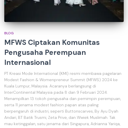
BLOG
MFWS Ciptakan Komunitas
Pengusaha Perempuan
Internasional
PT Kreasi Mode International (KMI) resmi membawa pagelaran
Modest Fashion & Womenpreneur Summit (MFWS) 2024 ke
Kuala Lumpur, Malaysia. Acaranya berlangsung di
InterContinental Malaysia pada 8 dan 9 Februari 2024.
Menampilkan 13 tokoh pengusaha dan pemimpin perempuan,
serta 11 jenama modest fashion papan atas paling
berpengaruh di industri, seperti Buttonscarves, By Ayu Dyah
Andari, BT Batik Trusmi, Zeta Prive, dan Wwiek Muslimah. Tak
mau ketinggalan, satu jenama dari Singapura, Adrianna Yariqa,