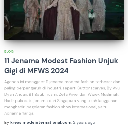
BLOG
11 Jenama Modest Fashion Unjuk
Gigi di MFWS 2024
Agenda ini menggaet 11 jenama modest fashion terbesar dan
paling berpengaruh di industri, seperti Buttonscarves, By Ayu
Dyah Andari, BT Batik Trusmi, Zeta Prive, dan Wwiek Muslimah.
Hadir pula satu jenama dari Singapura yang telah langganan
menghadiri pagelaran fashion show internasional, yaitu
Adrianna Yariqa.
By
kreasimodeinternational.com
,
2 years
ago