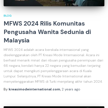
BLOG
MFWS 2024 Rilis Komunitas
Pengusaha Wanita Sedunia di
Malaysia
MFWS 2024 adalah acara berskala internasional yang
diselenggarakan oleh PT Kreasi Mode Internasional. Acara ini
berhasil menarik minat dari ribuan pengusaha perempuan dari
66 negara, kendati hanya 22 negara yang kemudian terjaring
untuk dapat mengikuti penyelenggaraan acara di Kuala
Lumpur. Selanjutnya, PT Kreasi Mode International akan
menyelenggarakan MFWS di Turki menjelang akhir tahun 2024.
By
kreasimodeinternational.com
,
2 years
ago