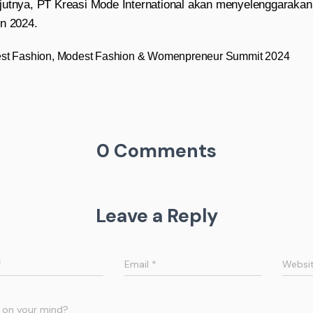
jutnya, PT Kreasi Mode International akan menyelenggaraka
un 2024.
st Fashion
,
Modest Fashion & Womenpreneur Summit 2024
0 Comments
Leave a Reply
*
Email
*
Websi
 on your mind?