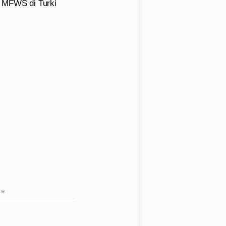
n MFWS di Turki
te