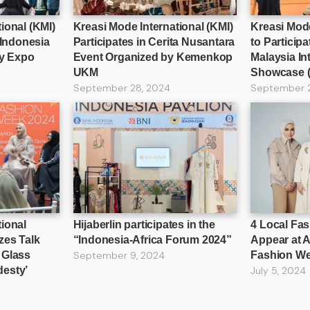
ional (KMI)
Kreasi Mode International (KMI)
Kreasi Mode
 Indonesia
Participates in Cerita Nusantara
to Participa
ry Expo
Event Organized by Kemenkop
Malaysia In
UKM
Showcase 
September 28, 2024
September 
tional
Hijaberlin participates in the
4 Local Fa
zes Talk
“Indonesia-Africa Forum 2024”
Appear at 
 Glass
September 9, 2024
Fashion W
desty’
July 5, 2024