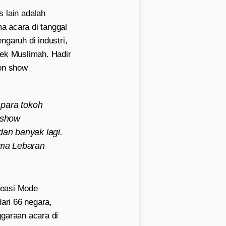
 lain adalah
a acara di tanggal
garuh di industri,
iek Muslimah. Hadir
ion show
para tokoh
 show
 dan banyak lagi.
ema Lebaran
reasi Mode
ari 66 negara,
ggaraan acara di