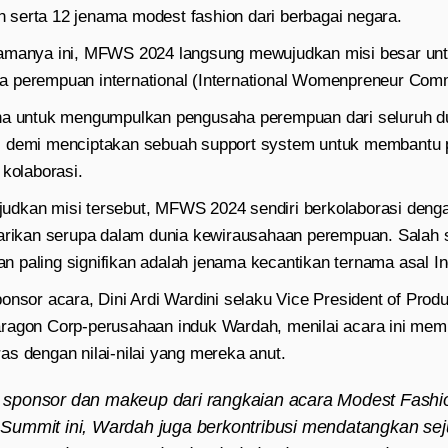
serta 12 jenama modest fashion dari berbagai negara.
tamanya ini, MFWS 2024 langsung mewujudkan misi besar u
 perempuan international (International Womenpreneur Comm
na untuk mengumpulkan pengusaha perempuan dari seluruh d
s demi menciptakan sebuah support system untuk membantu 
 kolaborasi.
dkan misi tersebut, MFWS 2024 sendiri berkolaborasi denga
tarikan serupa dalam dunia kewirausahaan perempuan. Salah 
 paling signifikan adalah jenama kecantikan ternama asal I
onsor acara, Dini Ardi Wardini selaku Vice President of Produ
ragon Corp-perusahaan induk Wardah, menilai acara ini memil
s dengan nilai-nilai yang mereka anut.
al sponsor dan makeup dari rangkaian acara Modest Fashi
ummit ini, Wardah juga berkontribusi mendatangkan se