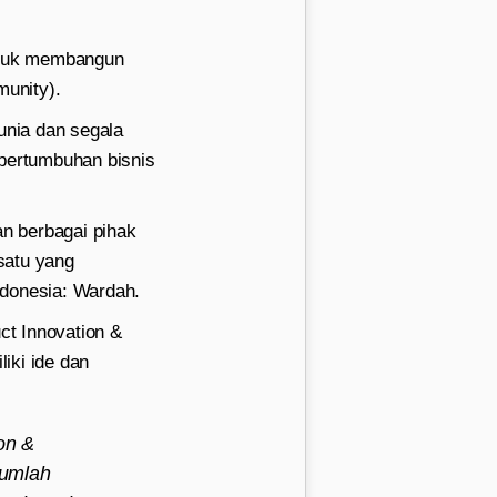
ntuk membangun
unity).
unia dan segala
pertumbuhan bisnis
n berbagai pihak
satu yang
ndonesia: Wardah.
ct Innovation &
iki ide dan
on &
jumlah