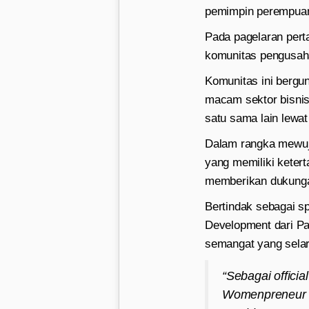
pemimpin perempuan 
Pada pagelaran per
komunitas pengusaha
Komunitas ini bergu
macam sektor bisni
satu sama lain lewat
Dalam rangka mewuju
yang memiliki keter
memberikan dukungan
Bertindak sebagai sp
Development dari Pa
semangat yang selara
“Sebagai offici
Womenpreneur S