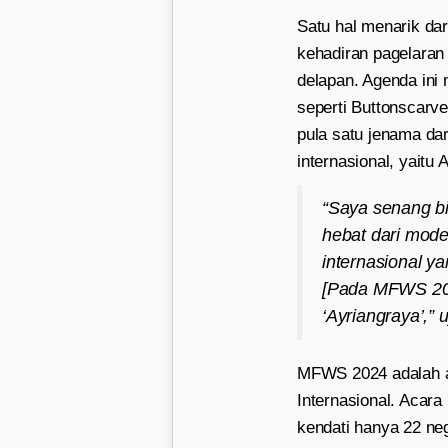
Satu hal menarik d
kehadiran pagelaran
delapan. Agenda ini 
seperti Buttonscarv
pula satu jenama da
internasional, yaitu 
“Saya senang b
hebat dari mode
internasional ya
[Pada MFWS 202
‘Ayriangraya’,” 
MFWS 2024 adalah ac
Internasional. Acara
kendati hanya 22 ne