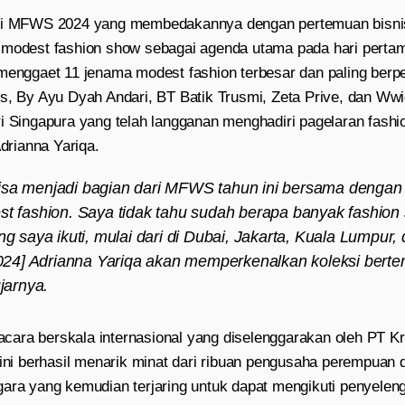
ari MFWS 2024 yang membedakannya dengan pertemuan bisnis
 modest fashion show sebagai agenda utama pada hari pertam
menggaet 11 jenama modest fashion terbesar dan paling berpen
es, By Ayu Dyah Andari, BT Batik Trusmi, Zeta Prive, dan Ww
ri Singapura yang telah langganan menghadiri pagelaran fash
Adrianna Yariqa.
isa menjadi bagian dari MFWS tahun ini bersama dengan 
st fashion. Saya tidak tahu sudah berapa banyak fashion
ng saya ikuti, mulai dari di Dubai, Jakarta, Kuala Lumpur,
4] Adrianna Yariqa akan memperkenalkan koleksi bert
ujarnya.
ara berskala internasional yang diselenggarakan oleh PT K
 ini berhasil menarik minat dari ribuan pengusaha perempuan d
gara yang kemudian terjaring untuk dapat mengikuti penyelen