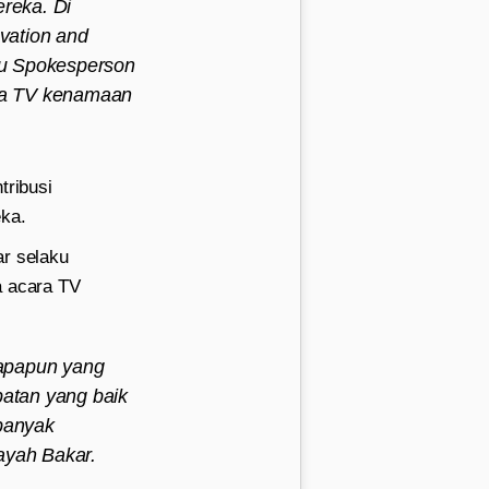
reka. Di
ovation and
ku Spokesperson
ra TV kenamaan
tribusi
ka.
ar selaku
a acara TV
 apapun yang
patan yang baik
 banyak
ayah Bakar.