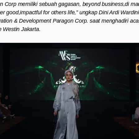
on Corp memiliki sebuah gagasan,
beyond business,
di ma
ter good
,
impactful for others life,
” ungkap Dini Ardi Wardini
vation & Development Paragon Corp. saat menghadiri aca
e Westin Jakarta.