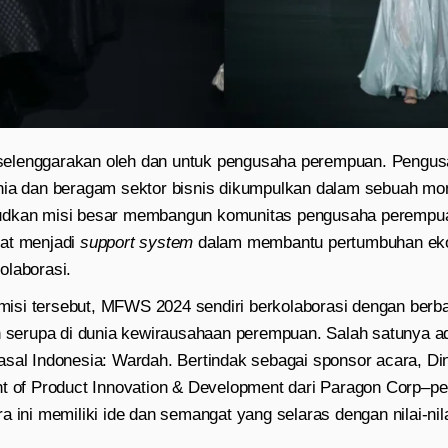
elenggarakan oleh dan untuk pengusaha perempuan. Pengus
nia dan beragam sektor bisnis dikumpulkan dalam sebuah m
udkan misi besar membangun komunitas pengusaha perempuan
at menjadi
support system
dalam membantu pertumbuhan ek
olaborasi.
si tersebut, MFWS 2024 sendiri berkolaborasi dengan berba
an serupa di dunia kewirausahaan perempuan. Salah satunya 
sal Indonesia: Wardah. Bertindak sebagai sponsor acara, Din
nt of Product Innovation & Development dari Paragon Corp–p
a ini memiliki ide dan semangat yang selaras dengan nilai-ni