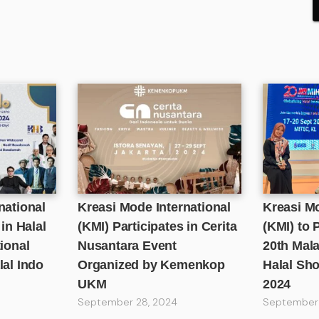
national
Kreasi Mode International
Kreasi Mo
 in Halal
(KMI) Participates in Cerita
(KMI) to P
ional
Nusantara Event
20th Mala
lal Indo
Organized by Kemenkop
Halal Sh
UKM
2024
September 28, 2024
September 