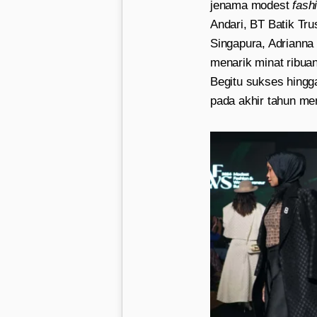
jenama modest
fash
Andari, BT Batik Tr
Singapura, Adrianna 
menarik minat ribuan
Begitu sukses hingg
pada akhir tahun me