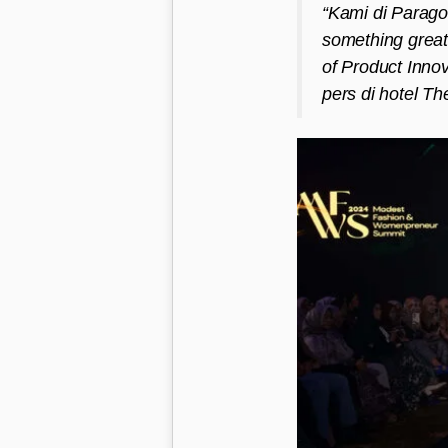
“Kami di Parag
something grea
of Product Inno
pers di hotel Th