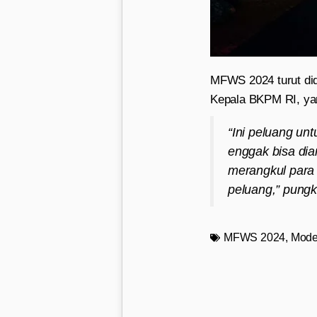
MFWS 2024 turut didu
Kepala BKPM RI, ya
“Ini peluang un
enggak bisa dia
merangkul para
peluang,” pungk
MFWS 2024
,
Mode