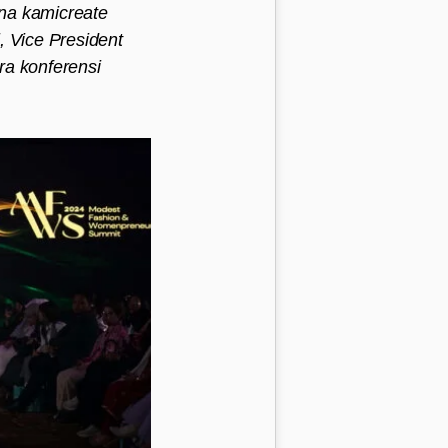
na kami
create
, Vice President
ra konferensi