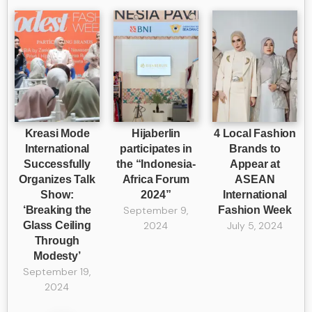
Kreasi Mode
Hijaberlin
4 Local Fashion
International
participates in
Brands to
Successfully
the “Indonesia-
Appear at
Organizes Talk
Africa Forum
ASEAN
Show:
2024”
International
‘Breaking the
September 9,
Fashion Week
Glass Ceiling
2024
July 5, 2024
Through
Modesty’
September 19,
2024