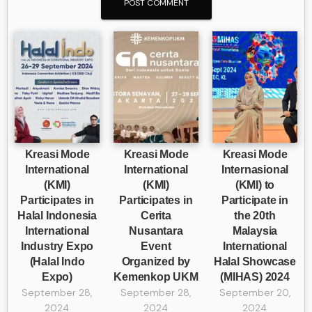
Kreasi Mode
Kreasi Mode
Kreasi Mode
International
International
Internasional
(KMI)
(KMI)
(KMI) to
Participates in
Participates in
Participate in
Halal Indonesia
Cerita
the 20th
International
Nusantara
Malaysia
Industry Expo
Event
International
(Halal Indo
Organized by
Halal Showcase
Expo)
Kemenkop UKM
(MIHAS) 2024
September 28,
September 28,
September 20,
2024
2024
2024