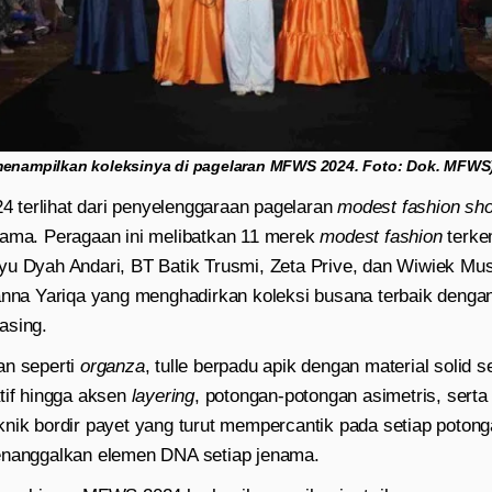
menampilkan koleksinya di pagelaran MFWS 2024. Foto: Dok. MFWS
terlihat dari penyelenggaraan pagelaran
modest fashion sh
tama. Peragaan ini melibatkan 11 merek
modest fashion
terke
yu Dyah Andari, BT Batik Trusmi, Zeta Prive, dan Wiwiek Mu
anna Yariqa yang menghadirkan koleksi busana terbaik dengan
asing.
an seperti
organza
, tulle berpadu apik dengan material solid se
tif hingga aksen
layering
, potongan-potongan asimetris, serta
knik bordir payet yang turut mempercantik pada setiap poton
enanggalkan elemen DNA setiap jenama.