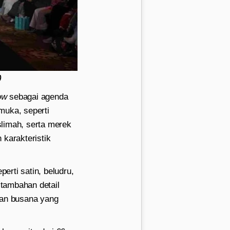
)
ow
sebagai agenda
muka, seperti
slimah, serta merek
 karakteristik
perti satin, beludru,
 tambahan detail
gan busana yang