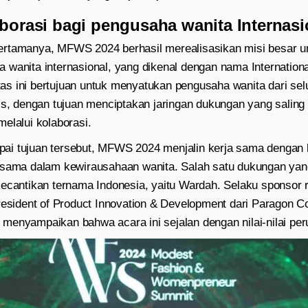
aborasi bagi pengusaha wanita Internasi
ertamanya, MFWS 2024 berhasil merealisasikan misi besar 
 wanita internasional, yang dikenal dengan nama Internatio
s ini bertujuan untuk menyatukan pengusaha wanita dari sel
nis, dengan tujuan menciptakan jaringan dukungan yang sali
elalui kolaborasi.
i tujuan tersebut, MFWS 2024 menjalin kerja sama dengan 
 sama dalam kewirausahaan wanita. Salah satu dukungan yan
kecantikan ternama Indonesia, yaitu Wardah. Selaku sponsor r
President of Product Innovation & Development dari Paragon C
menyampaikan bahwa acara ini sejalan dengan nilai-nilai pe