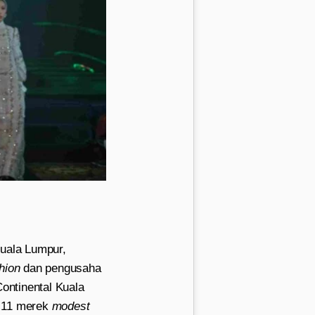
uala Lumpur,
hion
dan pengusaha
Continental Kuala
a 11 merek
modest