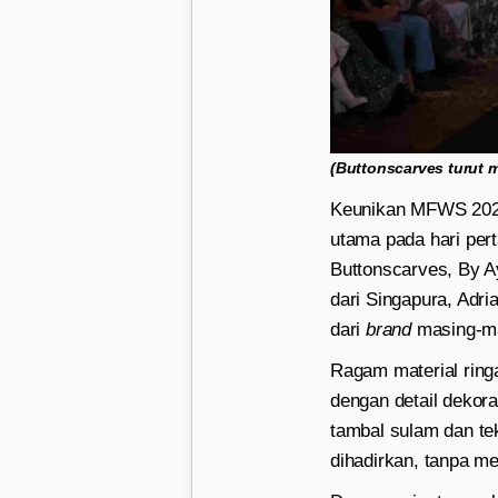
(Buttonscarves turut 
Keunikan MFWS 2024 
utama pada hari per
Buttonscarves, By A
dari Singapura, Adri
dari
brand
masing-m
Ragam material ring
dengan detail dekora
tambal sulam dan te
dihadirkan, tanpa m