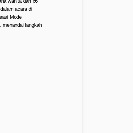
ha wanita dari 66
 dalam acara di
reasi Mode
4, menandai langkah