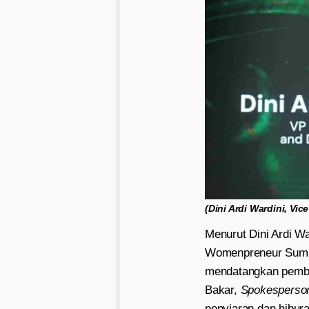
(Dini Ardi Wardini, Vi
Menurut Dini Ardi Wa
Womenpreneur Summit
mendatangkan pembic
Bakar,
Spokesperso
penyiaran dan hibura