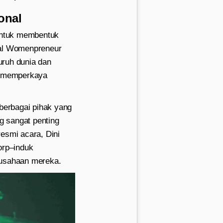
onal
untuk membentuk
nal Womenpreneur
uruh dunia dan
ng memperkaya
berbagai pihak yang
g sangat penting
esmi acara, Dini
orp–induk
rusahaan mereka.