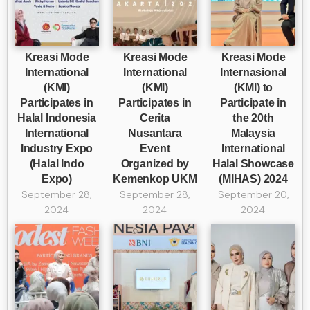
Kreasi Mode
Kreasi Mode
Kreasi Mode
International
International
Internasional
(KMI)
(KMI)
(KMI) to
Participates in
Participates in
Participate in
Halal Indonesia
Cerita
the 20th
International
Nusantara
Malaysia
Industry Expo
Event
International
(Halal Indo
Organized by
Halal Showcase
Expo)
Kemenkop UKM
(MIHAS) 2024
September 28,
September 28,
September 20,
2024
2024
2024