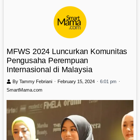
HOME
ABOUT US
MFWS
IMFS
HIJABERLIN
MFWS 2024 Luncurkan Komunitas
Pengusaha Perempuan
Internasional di Malaysia
By Tammy Febriani
February 15, 2024
6:01 pm
SmartMama.com