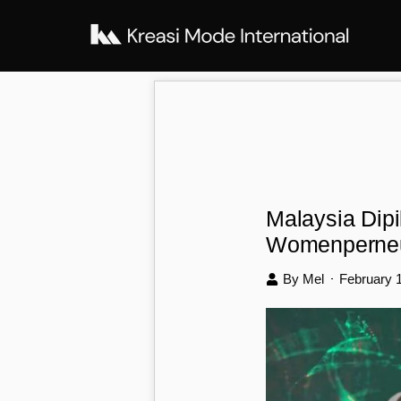
Malaysia Dip
Womenperneu
By Mel
February 