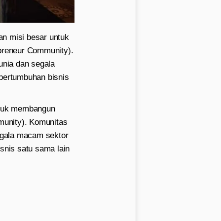
n misi besar untuk
preneur Community).
unia dan segala
pertumbuhan bisnis
ntuk membangun
munity). Komunitas
egala macam sektor
isnis
satu sama lain