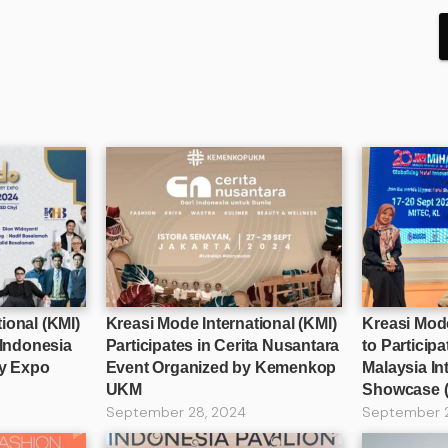
ional (KMI)
Kreasi Mode International (KMI)
Kreasi Mode
 Indonesia
Participates in Cerita Nusantara
to Participa
ry Expo
Event Organized by Kemenkop
Malaysia In
UKM
Showcase 
September 28, 2024
September 