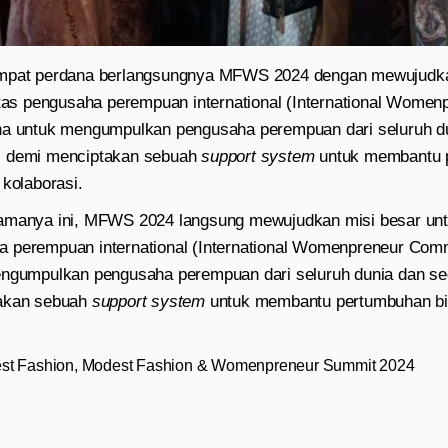
empat perdana berlangsungnya MFWS 2024 dengan mewujudka
s pengusaha perempuan international (International Women
na untuk mengumpulkan pengusaha perempuan dari seluruh d
s demi menciptakan sebuah
support system
untuk membantu 
 kolaborasi.
tamanya ini, MFWS 2024 langsung mewujudkan misi besar u
 perempuan international (International Womenpreneur Com
engumpulkan pengusaha perempuan dari seluruh dunia dan s
takan sebuah
support system
untuk membantu pertumbuhan
b
st Fashion
,
Modest Fashion & Womenpreneur Summit 2024