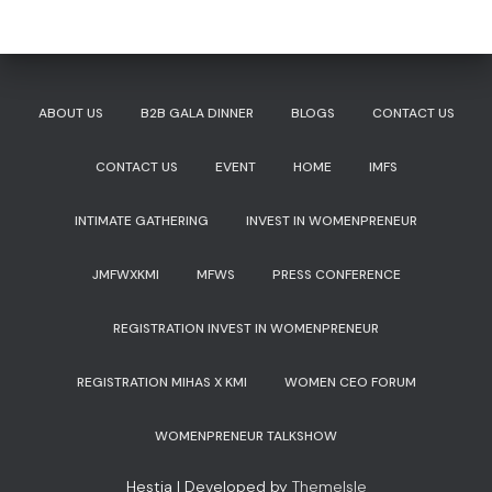
ABOUT US
B2B GALA DINNER
BLOGS
CONTACT US
CONTACT US
EVENT
HOME
IMFS
INTIMATE GATHERING
INVEST IN WOMENPRENEUR
JMFWXKMI
MFWS
PRESS CONFERENCE
REGISTRATION INVEST IN WOMENPRENEUR
REGISTRATION MIHAS X KMI
WOMEN CEO FORUM
WOMENPRENEUR TALKSHOW
Hestia | Developed by
ThemeIsle